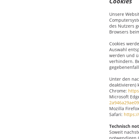
Cookies
Unsere Websit
Computersyste
des Nutzers ge
Browsers beim
Cookies werde
Auswahl entsp
werden und üb
verhindern. B
gegebenenfall
Unter den nac
deaktivieren)
Chrome:
http
Microsoft Ed
2a946a29ae09
Mozilla Firefo
Safari:
https:
Technisch no
Soweit nachst
notwendigen C