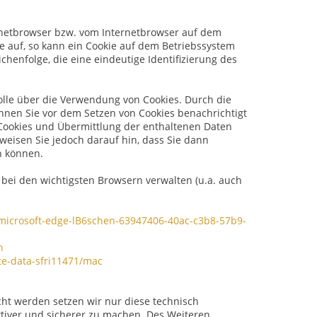
ernetbrowser bzw. vom Internetbrowser auf dem
 auf, so kann ein Cookie auf dem Betriebssystem
chenfolge, die eine eindeutige Identifizierung des
olle über die Verwendung von Cookies. Durch die
nnen Sie vor dem Setzen von Cookies benachrichtigt
Cookies und Übermittlung der enthaltenen Daten
weisen Sie jedoch darauf hin, dass Sie dann
n können.
 bei den wichtigsten Browsern verwalten (u.a. auch
n-microsoft-edge-lB6schen-63947406-40ac-c3b8-57b9-
n
te-data-sfri11471/mac
t werden setzen wir nur diese technisch
ktiver und sicherer zu machen. Des Weiteren