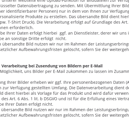
f unserer Webseite eine Upload-Funktion für Bilddateien zur Verfüg
hlüsselter Datenübertragung zu senden. Mit Übermittlung Ihrer Bi
ner identifizierbarer Personen) nur in dem von Ihnen zur Verfügun
onalisierte Produkte zu erstellen. Das übersandte Bild dient hier
w. T-Shirt Druck). Die Verarbeitung erfolgt auf Grundlage des Art. 
hnen erforderlich.
be Ihrer Daten erfolgt hierbei
ggf. an Dienstleister, derer wir u
e an sonstige Dritte erfolgt
nicht.
n übersandte Bild nutzen wir nur im Rahmen der Leistungserbrin
etzlicher Aufbewahrungsfristen gelöscht, sofern Sie der weiterg
Verarbeitung bei Zusendung von Bildern per E-Mail
 Möglichkeit, uns Bilder per E-Mail zukommen zu lassen im Zusamm
ung Ihrer Bilder erheben wir ggf. Ihre personenbezogenen Daten (A
 zur Verfügung gestellten Umfang. Die Datenverarbeitung dient de
d dient hierbei als Vorlage für das Produkt und wird dafür verwend
des Art. 6 Abs. 1 lit. b DSGVO und ist für die Erfüllung eines Vertr
e Ihrer Daten erfolgt nicht.
 übersandte Bild nutzen wir nur im Rahmen der Leistungserbring
etzlicher Aufbewahrungsfristen gelöscht, sofern Sie der weiterg