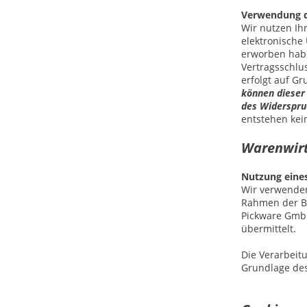
Verwendung d
Wir nutzen Ih
elektronische
erworben habe
Vertragsschlus
erfolgt auf G
können dieser
des Widerspru
entstehen kei
Warenwi
Nutzung eine
Wir verwenden
Rahmen der B
Pickware GmbH
übermittelt.
Die Verarbeit
Grundlage des 