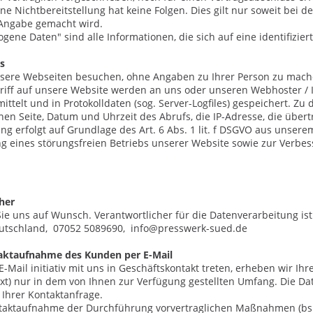
Eine Nichtbereitstellung hat keine Folgen. Dies gilt nur soweit be
Angabe gemacht wird.
ene Daten" sind alle Informationen, die sich auf eine identifizier
es
sere Webseiten besuchen, ohne Angaben zu Ihrer Person zu mac
riff auf unsere Website werden an uns oder unseren Webhoster / I
ittelt und in Protokolldaten (sog. Server-Logfiles) gespeichert. Z
nen Seite, Datum und Uhrzeit des Abrufs, die IP-Adresse, die übe
ung erfolgt auf Grundlage des Art. 6 Abs. 1 lit. f DSGVO aus unse
g eines störungsfreien Betriebs unserer Website sowie zur Verbe
her
Sie uns auf Wunsch. Verantwortlicher für die Datenverarbeitung is
utschland,
07052 5089690,
info@presswerk-sued.de
taktaufnahme des Kunden per E-Mail
E-Mail initiativ mit uns in Geschäftskontakt treten, erheben wir 
xt) nur in dem von Ihnen zur Verfügung gestellten Umfang. Die D
Ihrer Kontaktanfrage.
aktaufnahme der Durchführung vorvertraglichen Maßnahmen (bspw