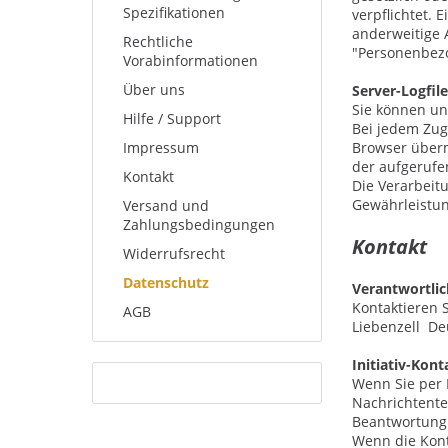
Spezifikationen
verpflichtet. 
anderweitige 
Rechtliche
"Personenbezog
Vorabinformationen
Über uns
Server-Logfil
Sie können un
Hilfe / Support
Bei jedem Zug
Impressum
Browser überm
der aufgerufe
Kontakt
Die Verarbeit
Gewährleistun
Versand und
Zahlungsbedingungen
Kontakt
Widerrufsrecht
Datenschutz
Verantwortlic
Kontaktieren 
AGB
Liebenzell
De
Initiativ-Kon
Wenn Sie per 
Nachrichtente
Beantwortung 
Wenn die Kont