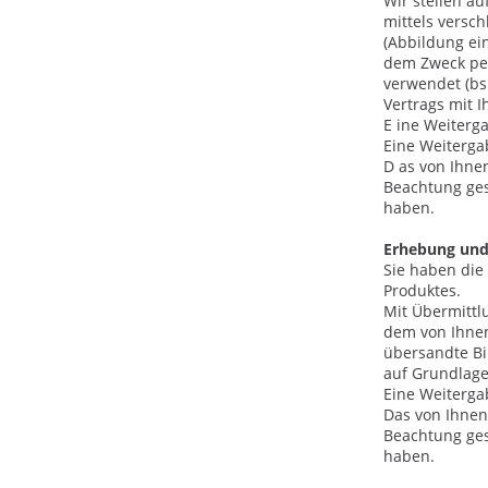
Wir stellen au
mittels versc
(Abbildung ei
dem Zweck pers
verwendet (bsp
Vertrags mit I
E
ine Weiterga
Eine Weitergab
D
as von Ihne
Beachtung ges
haben.
Erhebung und 
Sie haben die
Produktes.
Mit Übermittl
dem von Ihnen
übersandte Bil
auf Grundlage 
Eine Weitergab
Das von Ihnen
Beachtung ges
haben.