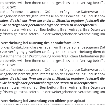
nen bereits zwischen Ihnen und uns geschlossenen Vertrag betrifft
it. b DSGVO.
ontaktaufnahme aus anderen Gründen, erfolgt diese Datenverarbeitu
iegenden berechtigten Interesse an der Bearbeitung und Beantw
nden, die sich aus Ihrer besonderen Situation ergeben, jederzeit die
n Sie betreffender personenbezogener Daten zu widersprechen.
dresse nutzen wir nur zur Bearbeitung Ihrer Anfrage. Ihre Daten 
fristen gelöscht, sofern Sie der weitergehenden Verarbeitung u
 Verarbeitung bei Nutzung des Kontaktformulars
ng des Kontaktformulars erheben wir Ihre personenbezogenen Date
 zur Verfügung gestellten Umfang. Die Datenverarbeitung dient
aktaufnahme der Durchführung vorvertraglichen Maßnahmen (bspw
nen bereits zwischen Ihnen und uns geschlossenen Vertrag betrifft
it. b DSGVO.
ontaktaufnahme aus anderen Gründen, erfolgt diese Datenverarbeitu
iegenden berechtigten Interesse an der Bearbeitung und Beantw
nden, die sich aus Ihrer besonderen Situation ergeben, jederzeit die
n Sie betreffender personenbezogener Daten zu widersprechen.
dresse nutzen wir nur zur Bearbeitung Ihrer Anfrage. Ihre Daten 
fristen gelöscht, sofern Sie der weitergehenden Verarbeitung u
 Verarbeitung bei Zusendung von Bildern per Upload