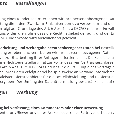
onto Bestellungen
nung eines Kundenkontos erheben wir Ihre personenbezogenen Da
tung dient dem Zweck, Ihr Einkaufserlebnis zu verbessern und die 
rfolgt auf Grundlage des Art. 6 Abs. 1 lit. a DSGVO mit Ihrer Einwi
 uns widerrufen, ohne dass die Rechtmäßigkeit der aufgrund der Ei
 Ihr Kundenkonto wird anschließend gelöscht.
rarbeitung und Weitergabe personenbezogener Daten bei Bestel
llung erheben und verarbeiten wir Ihre personenbezogenen Daten n
ie zur Bearbeitung Ihrer Anfragen erforderlich ist. Die Bereitstell
Eine Nichtbereitstellung hat zur Folge, dass kein Vertrag geschloss
Art. 6 Abs. 1 lit. b DSGVO und ist für die Erfüllung eines Vertrags 
be Ihrer Daten erfolgt dabei beispielsweise an Versandunternehmen
leister, Diensteanbieter für die Bestellabwicklung und IT-Dienstleis
Vorgaben. Der Umfang der Datenübermittlung beschränkt sich auf
ungen
Werbung
g bei Verfassung eines Kommentars oder einer Bewertung
ntierung/Bewertung eines Artikels oder eines Beitrages erheben 