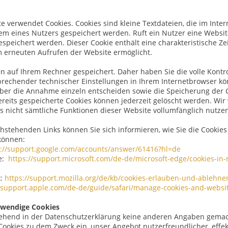
e verwendet Cookies. Cookies sind kleine Textdateien, die im Int
m eines Nutzers gespeichert werden. Ruft ein Nutzer eine Website
speichert werden. Dieser Cookie enthält eine charakteristische Zei
 erneuten Aufrufen der Website ermöglicht.
n auf Ihrem Rechner gespeichert. Daher haben Sie die volle Kontr
rechender technischer Einstellungen in Ihrem Internetbrowser kö
er die Annahme einzeln entscheiden sowie die Speicherung der 
ereits gespeicherte Cookies können jederzeit gelöscht werden. Wir 
s nicht sämtliche Funktionen dieser Website vollumfänglich nutze
hstehenden Links können Sie sich informieren, wie Sie die Cookies
 können:
s://support.google.com/accounts/answer/61416?hl=de
ge:
https://support.microsoft.com/de-de/microsoft-edge/cookies-i
x:
https://support.mozilla.org/de/kb/cookies-erlauben-und-ablehne
//support.apple.com/de-de/guide/safari/manage-cookies-and-websi
twendige Cookies
ehend in der Datenschutzerklärung keine anderen Angaben gemach
ookies zu dem Zweck ein, unser Angebot nutzerfreundlicher, effe